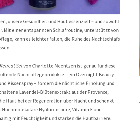
nden, unsere Gesundheit und Haut essenziell – und sowohl
er. Mit einer entspannten Schlafroutine, unterstützt von
lege, kann es leichter fallen, die Ruhe des Nachtschlafs
ssen.
Retreat Set
von Charlotte Meentzen ist genau für diese
 duftende Nachtpflegeprodukte – ein Overnight Beauty-
 und Kissenspray – fördern die nächtliche Erholung und
thaltene Lavendel-Blütenextrakt aus der Provence,
die Haut bei der Regeneration über Nacht und schenkt
t. Hochmolekulare Hyaluronsäure, Vitamin E und
ltig mit Feuchtigkeit und stärken die Hautbarriere.