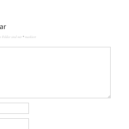
ar
e Felder sind mit
*
markiert