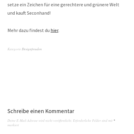
setze ein Zeichen für eine gerechtere und grünere Welt
und kauft Seconhand!
Mehr dazu findest du
hier
.
Kategorie
Designfreuden
Schreibe einen Kommentar
Deine E-Mail-Adresse wird nicht veröffentlicht.
Erforderliche Felder sind mit
*
markiert