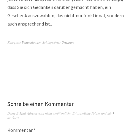
dass Sie sich Gedanken darüber gemacht haben, ein
Geschenk auszuwählen, das nicht nur funktional, sondern
auch ansprechend ist..
Kategorie
Beautyfreuden
Schlagwörter
Urtekram
Schreibe einen Kommentar
Deine E-Mail-Adresse wird nicht veröffentlicht.
Erforderliche Felder sind mit
*
markiert
Kommentar
*