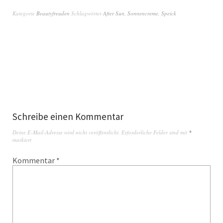
Kategorie
Beautyfreuden
Schlagwörter
After Sun
,
Sonnencreme
,
Speick
Schreibe einen Kommentar
Deine E-Mail-Adresse wird nicht veröffentlicht.
Erforderliche Felder sind mit
*
markiert
Kommentar
*