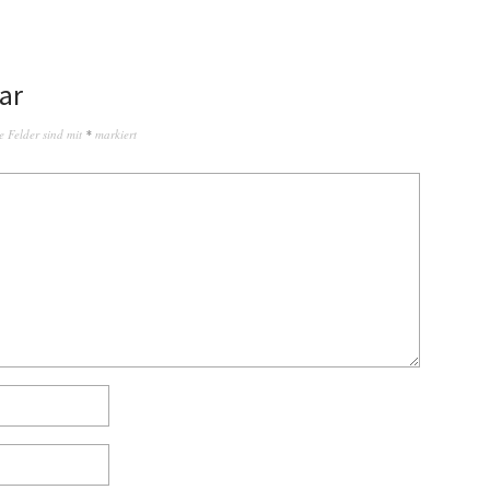
ar
e Felder sind mit
*
markiert