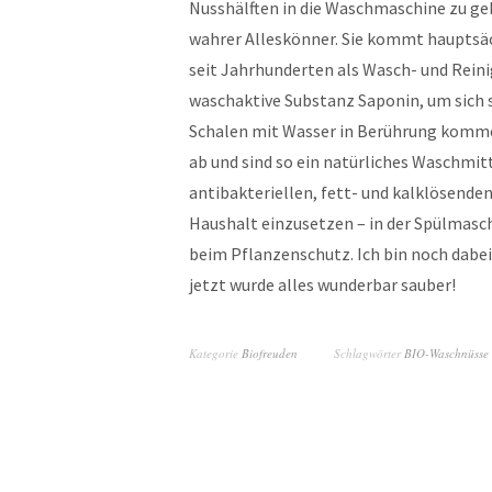
Nusshälften in die Waschmaschine zu geb
wahrer Alleskönner. Sie kommt hauptsäch
seit Jahrhunderten als Wasch- und Reinig
waschaktive Substanz Saponin, um sich s
Schalen mit Wasser in Berührung kommen
ab und sind so ein natürliches Waschmit
antibakteriellen, fett- und kalklösenden
Haushalt einzusetzen – in der Spülmasc
beim Pflanzenschutz. Ich bin noch dabei
jetzt wurde alles wunderbar sauber!
Kategorie
Biofreuden
Schlagwörter
BIO-Waschnüsse