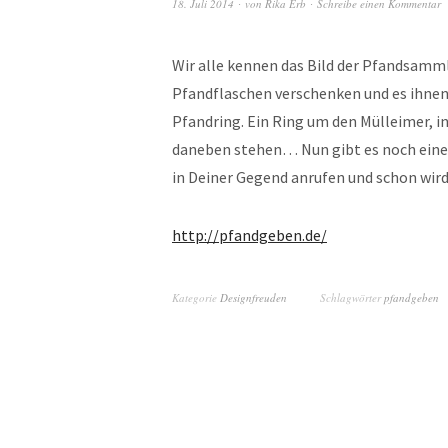
18. Juli 2014
von
Rika Erb
Schreibe einen Kommentar
Wir alle kennen das Bild der Pfandsammle
Pfandflaschen verschenken und es ihnen 
Pfandring. Ein Ring um den Mülleimer, in
daneben stehen… Nun gibt es noch eine
in Deiner Gegend anrufen und schon wird 
http://pfandgeben.de/
Kategorie
Designfreuden
Schlagwörter
pfandgeben