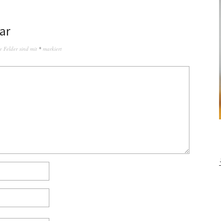
ar
e Felder sind mit
*
markiert