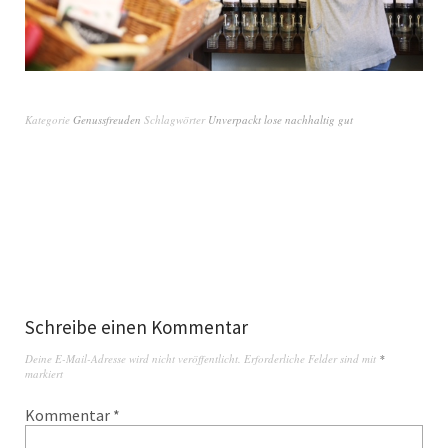
Kategorie
Genussfreuden
Schlagwörter
Unverpackt lose nachhaltig gut
Schreibe einen Kommentar
Deine E-Mail-Adresse wird nicht veröffentlicht.
Erforderliche Felder sind mit
*
markiert
Kommentar
*