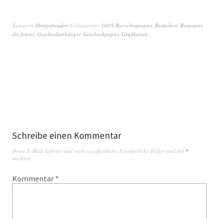
Kategorie
Designfreuden
Schlagwörter
100% Recyclingpapier
,
Biofarben
,
Biopapier
,
die feierei
,
Geschenkanhänger
,
Geschenkpapier
,
Grußkarten
Schreibe einen Kommentar
Deine E-Mail-Adresse wird nicht veröffentlicht.
Erforderliche Felder sind mit
*
markiert
Kommentar
*