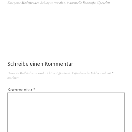
Kategorie
Modefreuden
Schlagwörter
aluc
,
industrielle Reststoffe
,
Upcyclen
Schreibe einen Kommentar
Deine E-Mail-Adresse wird nicht veröffentlicht.
Erforderliche Felder sind mit
*
markiert
Kommentar
*