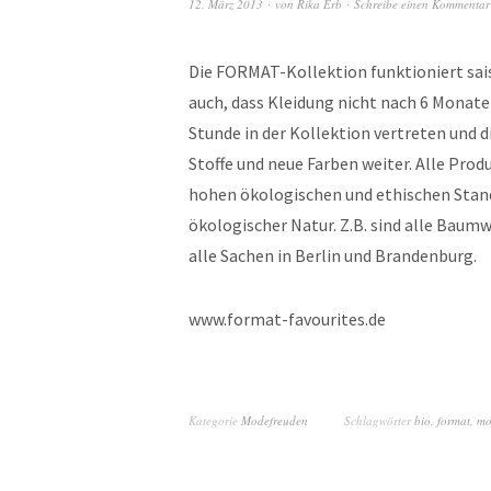
12. März 2013
von
Rika Erb
Schreibe einen Kommentar
Die FORMAT-Kollektion funktioniert sai
auch, dass Kleidung nicht nach 6 Monaten
Stunde in der Kollektion vertreten und 
Stoffe und neue Farben weiter. Alle Pr
hohen ökologischen und ethischen Stand
ökologischer Natur. Z.B. sind alle Baumw
alle Sachen in Berlin und Brandenburg.
www.format-favourites.de
Kategorie
Modefreuden
Schlagwörter
bio
,
format
,
mo