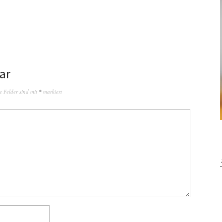
ar
e Felder sind mit
*
markiert