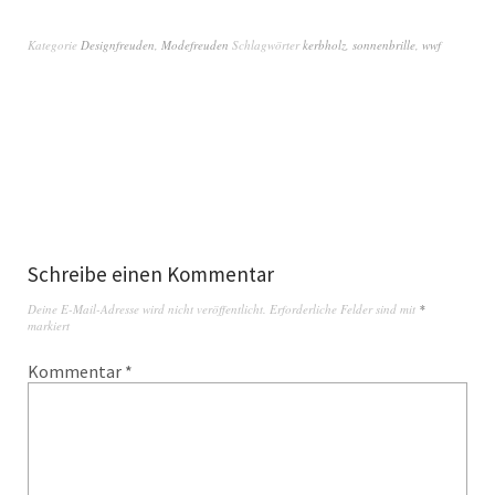
Kategorie
Designfreuden
,
Modefreuden
Schlagwörter
kerbholz
,
sonnenbrille
,
wwf
Schreibe einen Kommentar
Deine E-Mail-Adresse wird nicht veröffentlicht.
Erforderliche Felder sind mit
*
markiert
Kommentar
*