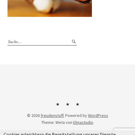
Kontakt
Impressum
Datenschutzerklärung
© 2026
freudenstoff.
Powered by
WordPress
Theme: Weta von
Elmastudio
.
Cookies erleichtern die Bereitstellung unserer Dienste.